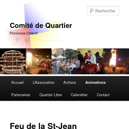
Aller
au
Rech
contenu
principal
Comité de Quartier
Provinces-Chavril
Menu
Accueil
L’Association
Actions
Animations
principal
Partenaires
Quartier Libre
Calendrier
Contact
Feu de la St-Jean