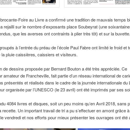
rocante-Foire au Livre a confirmé une tradition de mauvais temps b
i a rejailli sur le nombre d’exposants place Soubeyrat (une soixantaine
ndus, que les averses ont contraints à plier très tôt) et sur la buvette
groupés à l’entrée du préau de l’école Paul Fabre ont limité le froid et 
la pluie caissières, caissiers et visiteurs.
on de dessins proposée par Bernard Bouton a été très appréciée. Ce
r amateur de Francheville, fait partie d’un réseau international de cari
s présentés et réalisés dans le cadre de la journée internationale du 
teur organisée par l’UNESCO (le 23 avril) ont été imprimés par ses so
endu 4084 livres et disques, soit un peu moins qu’en Avril 2018, sans 
a recette. Un important travail de tri a pu s’effectuer en amont grâce à
le vendredi et nos efforts pour mieux présenter les ouvrages ont été 