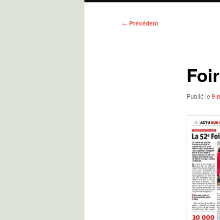
Navigation
←
Précédent
des
articles
Foir
Publié le
9 