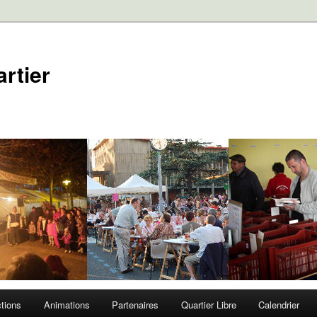
rtier
tions
Animations
Partenaires
Quartier Libre
Calendrier