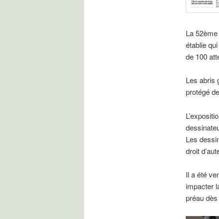
La 52ème b
établie qu
de 100 atte
Les abris 
protégé de 
L’expositi
dessinateu
Les dessin
droit d’au
Il a été v
impacter l
préau dès 