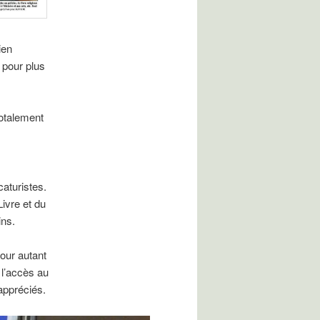
ien
 pour plus
.
totalement
caturistes.
Livre et du
ins.
pour autant
 l’accès au
appréciés.