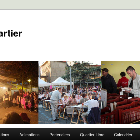
rtier
tions
Animations
Partenaires
Quartier Libre
Calendrier